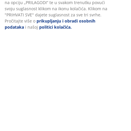
Personaliziramo vaše iskustvo
(
0
)
U JYSKu koristimo kolačiće i mobilne identifikatore kako bismo
osigurali dobro korisničko iskustvo prilikom posjeta našoj web
Dostava
stranici. Kolačići prikupljaju informacije o vama u svrhu
funkcionalnosti, statistike i relevantnog marketinga.
Prihvaćanjem marketinških kolačića dijelit ćemo vaše podatke o
pregledavanju s marketinškim partnerima (npr. Google, Meta i
TikTok) za personalizirane i statične oglase. Više o svrhama mož
pročitati klikom na opciju „PRILAGODI“ te u svakom trenutku pov
svoju suglasnost klikom na ikonu kolačića. Klikom na "PRIHVATI
SVE" dajete suglasnost za sve tri svrhe. Pročitajte više o
prikupljanju i obradi osobnih podataka
i našoj
politici kolačića