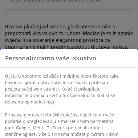
Ukrasni pladanj od smeđe, glazirane keramike s
prepoznatljivim valovitim rubom. Idealan je za izlaganje
svijeća ili za stvaranje elegantnog prostora za
organiziranje malih predmeta poput ključeva i nakita.
Ø20xV3 cm
BROJ ARTIKLA: 4912936
Označavanje
Podaci o proizvodu
Komentari