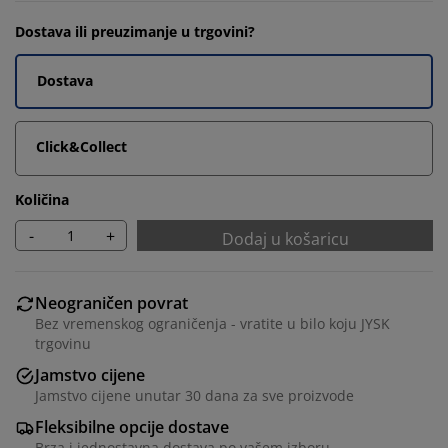
Dostava ili preuzimanje u trgovini?
Dostava
Click&Collect
Količina
-
+
Dodaj u košaricu
Neograničen povrat
Bez vremenskog ograničenja - vratite u bilo koju JYSK
trgovinu
Jamstvo cijene
Jamstvo cijene unutar 30 dana za sve proizvode
Fleksibilne opcije dostave
Brza i jednostavna dostava po vašem izboru