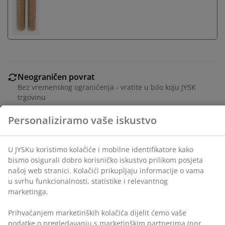
Neograničen povrat
Bez vremenskog ograničenja - vratite u bilo koju JYSK
trgovinu
Jamstvo cijene
Jamstvo cijene unutar 30 dana za sve proizvode
Fleksibilne opcije dostave
Brza i jednostavna dostava po vašem izboru
Svijećnjak modernog dizajna u obliku slova U od crnog
čelika na postolju od masivnog mramora. Kontrast
između elegantnog metala i prirodnog kamena stvara