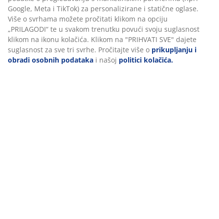
upečatljiv ukrasni predmet za stol ili policu.
Š15xD7xV33 cm
BROJ ARTIKLA: 4912791
Podaci o proizvodu
Komentari
(
2
)
Dostava