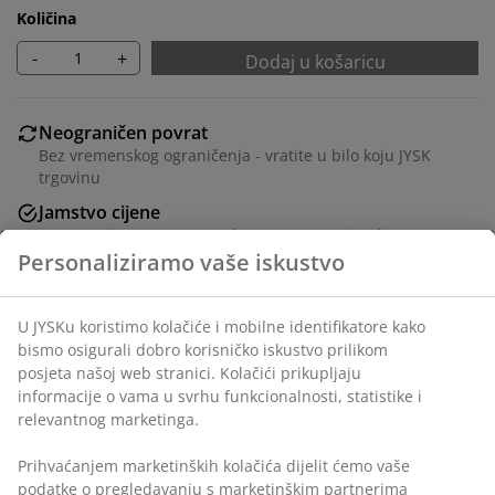
Količina
-
+
Dodaj u košaricu
Neograničen povrat
Bez vremenskog ograničenja - vratite u bilo koju JYSK
trgovinu
Jamstvo cijene
Jamstvo cijene unutar 30 dana za sve proizvode
Fleksibilne opcije dostave
Brza i jednostavna dostava po vašem izboru
Crni okvir za slike 10x15 cm od medijapana s prednjom
stranom od lagane plastike. S postoljem.
BROJ ARTIKLA: 4912913