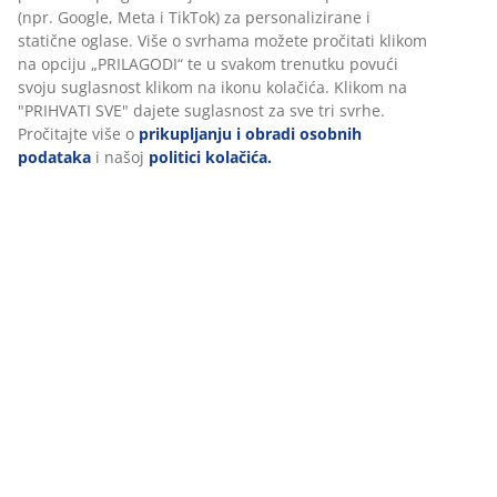
Podaci o proizvodu
Komentari
(
42
)
Dostava
Personaliziramo vaše iskustvo
U JYSKu koristimo kolačiće i mobilne identifikatore kako bismo o