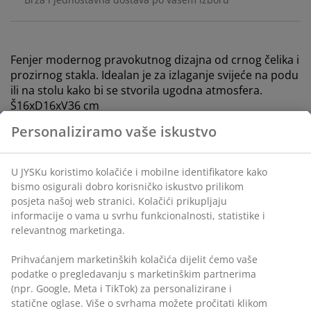
Fenjer modernog pravokutnog dizajna od crnog čelika i
prozirnog stakla. Idealan je za izlaganje svijeće na podu
ili na stolu kako bi se stvorila ugodna atmosfera.
Š16xD16xV36 cm
BROJ ARTIKLA: 4912770
Označavanje
Označavanje
Personaliziramo vaše iskustvo
Podaci o proizvodu
U JYSKu koristimo kolačiće i mobilne identifikatore kako
bismo osigurali dobro korisničko iskustvo prilikom posjeta
našoj web stranici. Kolačići prikupljaju informacije o vama u
svrhu funkcionalnosti, statistike i relevantnog marketinga.
Komentari