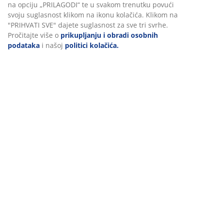
(
4
)
Prihvaćanjem marketinških kolačića dijelit ćemo vaše
podatke o pregledavanju s marketinškim partnerima (npr.
Google, Meta i TikTok) za personalizirane i statične oglase.
Više o svrhama možete pročitati klikom na opciju
Dostava
„PRILAGODI“ te u svakom trenutku povući svoju suglasnost
klikom na ikonu kolačića. Klikom na "PRIHVATI SVE" dajete
suglasnost za sve tri svrhe. Pročitajte više o
prikupljanju i
obradi osobnih podataka
i našoj
politici kolačića.