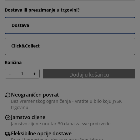
Dostava ili preuzimanje u trgovini?
Dostava
Click&Collect
Količina
-
+
Dodaj u košaricu
Neograničen povrat
Bez vremenskog ograničenja - vratite u bilo koju JYSK
trgovinu
Jamstvo cijene
Jamstvo cijene unutar 30 dana za sve proizvode
Fleksibilne opcije dostave
Brza i jednostavna dostava po vašem izboru