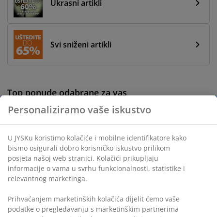
Ukrasni artikli
Svi sniženi artikli
Top ponude odabrane za vas
Personaliziramo vaše iskustvo
-56%
U JYSKu koristimo kolačiće i mobilne identifikatore kako
Izvrsna ponuda
-65%
-50%
bismo osigurali dobro korisničko iskustvo prilikom
Izvrsna 
Izvrsna ponuda
-60%
posjeta našoj web stranici. Kolačići prikupljaju
Izvrsna ponuda
informacije o vama u svrhu funkcionalnosti, statistike i
-50%
relevantnog marketinga.
Izvrsna ponuda
HAGTORN
TAMDRUP
TAMHOLT
ROYAL
Gold
Prihvaćanjem marketinških kolačića dijelit ćemo vaše
WELLPUR
NORDI
Flis deka
Uredska
Radni stol
podatke o pregledavanju s marketinškim partnerima
GULEN