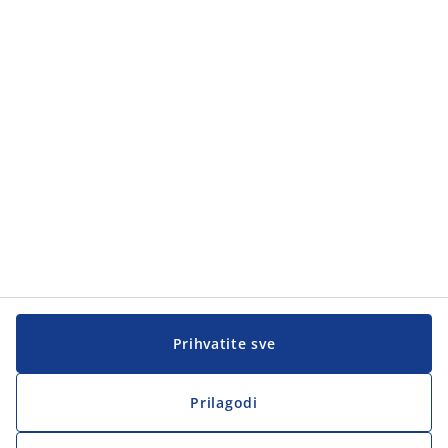
Kategorije proizvoda
Kategorije proizvoda
Korisnička služba
Korisnička služba
JYSK
JYSK
Sjedište
Zapratite JYSK
Prihvatite sve
Prilagodi