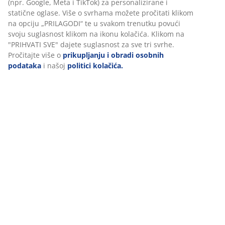
HAGTORN
stolica
TAMHOLT
Jastuk
(npr. Google, Meta i TikTok) za personalizirane i
Nadmadrac
140x200 bež
TAMDRUP
50x100
punjen
statične oglase. Više o svrhama možete pročitati klikom
80x200
memorijska
bijela/natur
vlakni
na opciju „PRILAGODI“ te u svakom trenutku povući
WELLPUR
pjena crna
50x70
svoju suglasnost klikom na ikonu kolačića. Klikom na
10,- €
GULEN siva
umjetna
Fossfla
"PRIHVATI SVE" dajete suglasnost za sve tri svrhe.
/kom.
70,- €
koža
ROYAL
24,99 € /kom.
Pročitajte više o
prikupljanju i obradi osobnih
/kom.
NORDI
139,- € /kom.
podataka
i našoj
politici kolačića.
110,-
125,-
€
/kom.
22,5
€
249,- € /kom.
/kom.
€
249,- € /kom.
/kom.
+ Više veličina
64,99 € 
+ Više vel