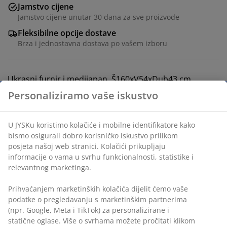
Jamstvo cijene
Jamstvo cijene unutar 30 dana za sve proizvode
Fleksibilne opcije dostave
Brza i jednostavna dostava po vašem izboru
Ukrasni furnir i medijapan. Š160xV54xDub43 cm
Personaliziramo vaše iskustvo
BROJ ARTIKLA: 3690303
Upute za sastavljanje
U JYSKu koristimo kolačiće i mobilne identifikatore kako
bismo osigurali dobro korisničko iskustvo prilikom
posjeta našoj web stranici. Kolačići prikupljaju
Podaci o proizvodu
informacije o vama u svrhu funkcionalnosti, statistike i
relevantnog marketinga.
Prihvaćanjem marketinških kolačića dijelit ćemo vaše
Komentari
podatke o pregledavanju s marketinškim partnerima
(npr. Google, Meta i TikTok) za personalizirane i statične
(
361
)