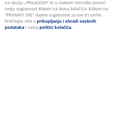
oglase. Više o svrhama možete pročitati klikom na opciju
„PRILAGODI“ te u svakom trenutku povući svoju
suglasnost klikom na ikonu kolačića. Klikom na
Dostava
"PRIHVATI SVE" dajete suglasnost za sve tri svrhe.
Pročitajte više o
prikupljanju i obradi osobnih
podataka
i našoj
politici kolačića.