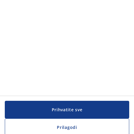
Kategorije proizvoda
Kategorije proizvoda
Korisnička služba
Korisnička služba
JYSK
JYSK
Sjedište
Zapratite JYSK
Prihvatite sve