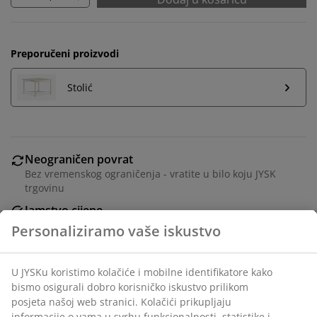
Preporučeni proizvodi
Stolić
Neograničen povrat
Bez vremenskog ograničenja - vratite u bilo koju JYSK
trgovinu
Jamstvo cijene
Jamstvo cijene unutar 30 dana za sve proizvode
Fleksibilne opcije dostave
Brza i jednostavna dostava po vašem izboru