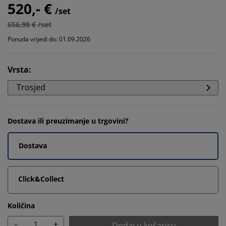
520,- €
/set
656,98 € /set
Ponuda vrijedi do: 01.09.2026
Vrsta
:
Trosjed
Dostava ili preuzimanje u trgovini?
Dostava
Click&Collect
Količina
-
+
Dodaj u košaricu