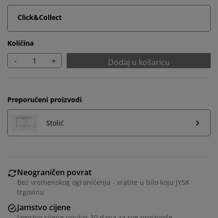
Click&Collect
Količina
-
+
Dodaj u košaricu
Preporučeni proizvodi
Stolić
Personaliziramo vaše iskustvo
Neograničen povrat
U JYSKu koristimo kolačiće i mobilne identifikatore kako
Bez vremenskog ograničenja - vratite u bilo koju JYSK
bismo osigurali dobro korisničko iskustvo prilikom
trgovinu
posjeta našoj web stranici. Kolačići prikupljaju
Jamstvo cijene
informacije o vama u svrhu funkcionalnosti, statistike i
Jamstvo cijene unutar 30 dana za sve proizvode