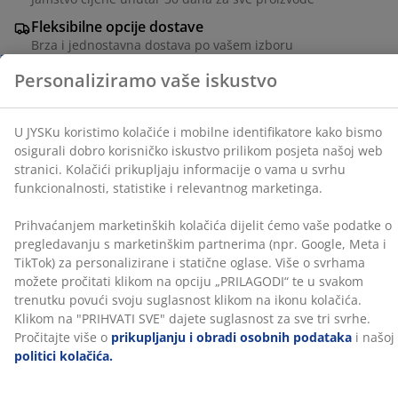
relevantnog marketinga.
Fleksibilne opcije dostave
Prihvaćanjem marketinških kolačića dijelit ćemo vaše
Brza i jednostavna dostava po vašem izboru
podatke o pregledavanju s marketinškim partnerima
(npr. Google, Meta i TikTok) za personalizirane i
statične oglase. Više o svrhama možete pročitati klikom
Dvosjed od tkanine. Sjedište i naslon od pjene. Noge od
na opciju „PRILAGODI“ te u svakom trenutku povući
masivnog drveta. Š142xV80xDub80 cm
svoju suglasnost klikom na ikonu kolačića. Klikom na
"PRIHVATI SVE" dajete suglasnost za sve tri svrhe.
BROJ ARTIKLA: 3650060
Pročitajte više o
prikupljanju i obradi osobnih
podataka
i našoj
politici kolačića.
Upute za sastavljanje
Podaci o proizvodu
Komentari
(
29
)