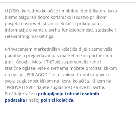
®
TEX
Standard 100, koji je vodeća svjetska oznaka za
U JYSKu koristimo kolačiće i mobilne identifikatore kako
zdravstvenu sigurnost tekstilnih proizvoda. Osim toga,
bismo osigurali dobro korisničko iskustvo prilikom
marka DREAMZONE dolazi s jamstvom do 25 godina.
posjeta našoj web stranici. Kolačići prikupljaju
informacije o vama u svrhu funkcionalnosti, statistike i
relevantnog marketinga.
Prihvaćanjem marketinških kolačića dijelit ćemo vaše
podatke o pregledavanju s marketinškim partnerima
47 GODINA IZVRSNIH PONUDA
(npr. Google, Meta i TikTok) za personalizirane i
Više od 3600 trgovina u 49 država diljem svijeta.
statične oglase. Više o svrhama možete pročitati klikom
na opciju „PRILAGODI“ te u svakom trenutku povući
svoju suglasnost klikom na ikonu kolačića. Klikom na
"PRIHVATI SVE" dajete suglasnost za sve tri svrhe.
Pročitajte više o
prikupljanju i obradi osobnih
SKANDINAVSKI KORIJENI
podataka
i našoj
politici kolačića.
Svjetska smo tvrtka sa skandinavskim korijenima. Utemeljeno
u Danskoj 1979.