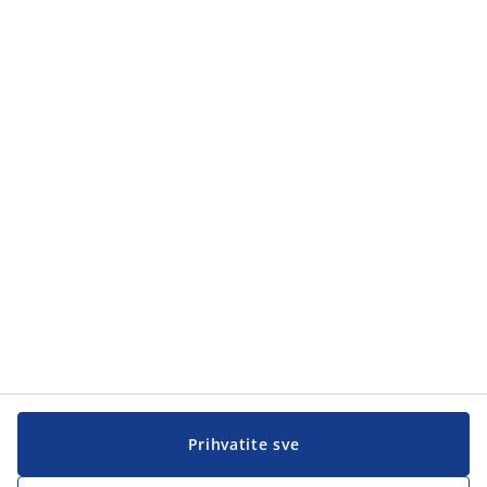
Kategorije proizvoda
Kategorije proizvoda
Korisnička služba
Korisnička služba
JYSK
JYSK
Sjedište
Zapratite JYSK
Prihvatite sve