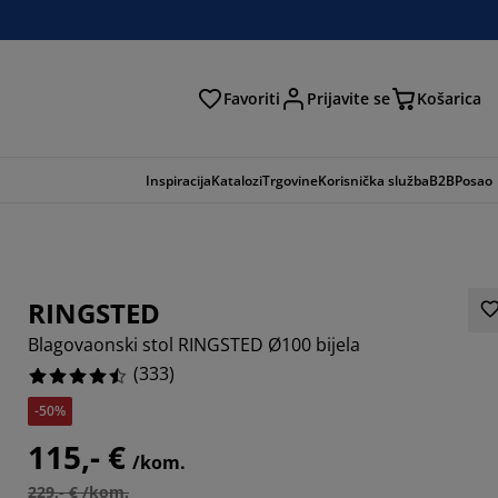
Favoriti
Prijavite se
Košarica
traga
Inspiracija
Katalozi
Trgovine
Korisnička služba
B2B
Posao
RINGSTED
Blagovaonski stol RINGSTED Ø100 bijela
(
333
)
-50%
115,- €
/kom.
597%
229,- € /kom.