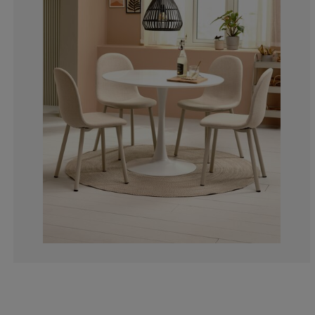
12.31231231231
3.303303303303
3.003003003003
5.405405405405