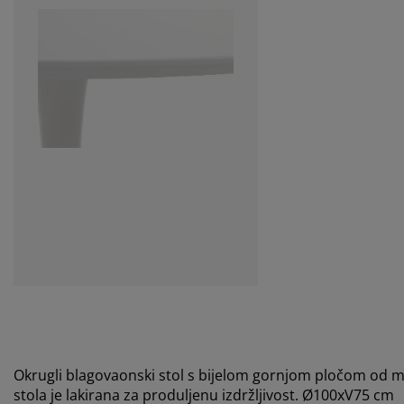
Okrugli blagovaonski stol s bijelom gornjom pločom od 
stola je lakirana za produljenu izdržljivost. Ø100xV75 cm