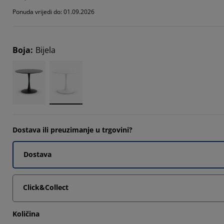
2311%
Ponuda vrijedi do: 01.09.2026
303%
003%
Boja
:
Bijela
405%
Dostava ili preuzimanje u trgovini?
Dostava
Click&Collect
Količina