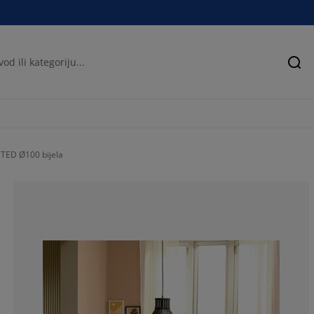
Pre
STED Ø100 bijela
75.97597597597