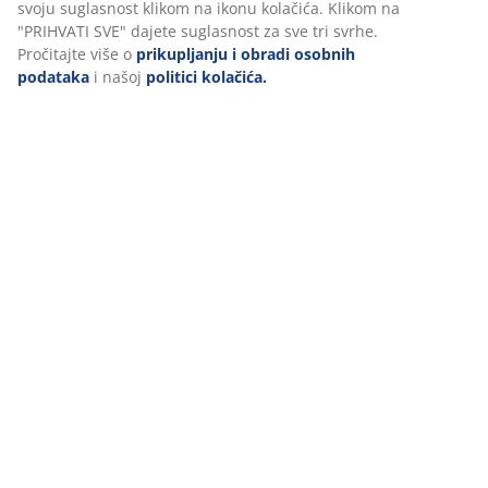
Podaci o proizvodu
Komentari
(
384
)
Personaliziramo vaše iskustvo
U JYSKu koristimo kolačiće i mobilne identifikatore kako bismo os
Dostava
dobro korisničko iskustvo prilikom posjeta našoj web stranici. Ko
prikupljaju informacije o vama u svrhu funkcionalnosti, statistike
relevantnog marketinga.
Prihvaćanjem marketinških kolačića dijelit ćemo vaše podatke o
pregledavanju s marketinškim partnerima (npr. Google, Meta i T
personalizirane i statične oglase. Više o svrhama možete pročita
na opciju „PRILAGODI“ te u svakom trenutku povući svoju suglas
klikom na ikonu kolačića. Klikom na "PRIHVATI SVE" dajete sugla
sve tri svrhe. Pročitajte više o
prikupljanju i obradi osobnih po
našoj
politici kolačića.