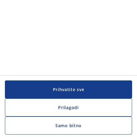
Korisnička služba
Korisnička služba
JYSK
JYSK
Sjedište
Zapratite JYSK