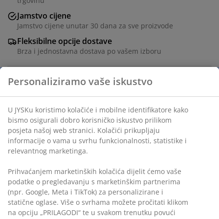
trgovinu
Jamstvo cijene
Jamstvo cijene unutar 30 dana za sve proizvode
Fleksibilne opcije dostave
Brza i jednostavna dostava po vašem izboru
Produljivi blagovaonski stol s mehanizmom na
izvlačenje. Uključuje 1 dodatno krilo koje se može
spremiti ispod ploče stola. Blagovaonski stol ima ploču
od ukrasnog furnira s izgledom hrasta i bijele noge od
ukrasnog furnira. Stol možete jednostavno produžiti
na 193 cm za veća okupljanja. Š90xD150/193xV75 cm
BROJ ARTIKLA: 3640203
Upute za sastavljanje