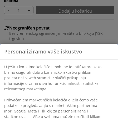
Količina
-
+
Dodaj u košaricu
Neograničen povrat
Bez vremenskog ograničenja - vratite u bilo koju JYSK
trgovinu
Jamstvo cijene
Jamstvo cijene unutar 30 dana za sve proizvode
Fleksibilne opcije dostave
Brza i jednostavna dostava po vašem izboru
Blagovaonski stol s bijelom pločom od medijapana i
nogama od masivnog drva. Drvo je lakirano za
produljenu trajnost. Š80xD130xV75 cm
BROJ ARTIKLA: 3690561