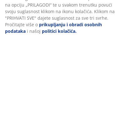
Upute za sastavljanje
Personaliziramo vaše iskustvo
U JYSKu koristimo kolačiće i mobilne identifikatore kako bismo
Podaci o proizvodu
osigurali dobro korisničko iskustvo prilikom posjeta našoj web
stranici. Kolačići prikupljaju informacije o vama u svrhu
funkcionalnosti, statistike i relevantnog marketinga.
Komentari
Prihvaćanjem marketinških kolačića dijelit ćemo vaše podatke o
(
58
)
pregledavanju s marketinškim partnerima (npr. Google, Meta i
TikTok) za personalizirane i statične oglase. Više o svrhama mož
pročitati klikom na opciju „PRILAGODI“ te u svakom trenutku pov
svoju suglasnost klikom na ikonu kolačića. Klikom na "PRIHVATI 
Dostava
dajete suglasnost za sve tri svrhe. Pročitajte više o
prikupljanju i
obradi osobnih podataka
i našoj
politici kolačića.