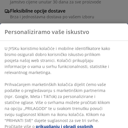
Jamstvo cijene unutar 30 dana za sve proizvode
Fleksibilne opcije dostave
Brza i jednostavna dostava po vašem izboru
Stol: Medijapan. Š98xD198xV75 cm. Stolice: Tkanina i
krom.
BROJ ARTIKLA: S364227
Komplet se sastoji od sljedećih artikala
Podaci o proizvodu