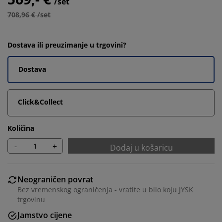
/set
708,96 € /set
Dostava ili preuzimanje u trgovini?
Dostava
Click&Collect
Količina
-
+
Dodaj u košaricu
Neograničen povrat
Bez vremenskog ograničenja - vratite u bilo koju JYSK
trgovinu
Jamstvo cijene