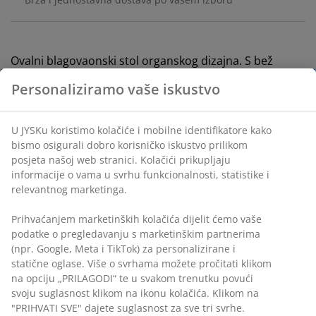
Ovalni blagovaonski stol organskog dizajna. S bež
gornjom pločom i odgovarajućim nogama od
Personaliziramo vaše iskustvo
medijapana. Stol je lakiran za dugotrajnu izdržljivost.
Š98xD198xV75 cm
U JYSKu koristimo kolačiće i mobilne identifikatore kako
BROJ ARTIKLA: 3640294
bismo osigurali dobro korisničko iskustvo prilikom
posjeta našoj web stranici. Kolačići prikupljaju
Upute za sastavljanje
informacije o vama u svrhu funkcionalnosti, statistike i
relevantnog marketinga.
Prihvaćanjem marketinških kolačića dijelit ćemo vaše
Podaci o proizvodu
podatke o pregledavanju s marketinškim partnerima
(npr. Google, Meta i TikTok) za personalizirane i
statične oglase. Više o svrhama možete pročitati klikom
na opciju „PRILAGODI“ te u svakom trenutku povući
Komentari
svoju suglasnost klikom na ikonu kolačića. Klikom na
"PRIHVATI SVE" dajete suglasnost za sve tri svrhe.
(
17
)