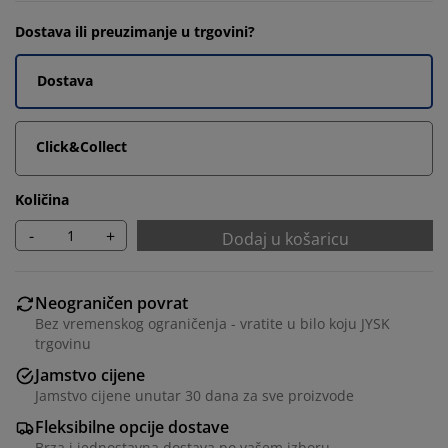
Dostava ili preuzimanje u trgovini?
Dostava
Click&Collect
Količina
-
+
Dodaj u košaricu
Neograničen povrat
Bez vremenskog ograničenja - vratite u bilo koju JYSK
trgovinu
Jamstvo cijene
Jamstvo cijene unutar 30 dana za sve proizvode
Fleksibilne opcije dostave
Brza i jednostavna dostava po vašem izboru