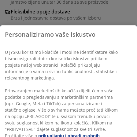
Jamstvo cijene unutar 30 dana za sve proizvode
Fleksibilne opcije dostave
Brza i jednostavna dostava po vašem izboru
Stol: Ukrasni furnir i čelik. S 2 dodatna krila. Stol se
može potpuno ili djelomično sklopiti.
Š75xD38/84/130xV75 cm. Stolice: Umjetna koža i čelik.
BROJ ARTIKLA: S000450
Komplet se sastoji od sljedećih artikala
Podaci o proizvodu