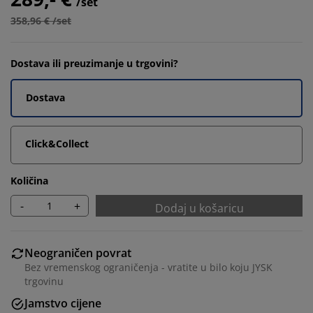
/set
358,96 € /set
Dostava ili preuzimanje u trgovini?
Dostava
Click&Collect
Količina
-
+
Dodaj u košaricu
Neograničen povrat
Bez vremenskog ograničenja - vratite u bilo koju JYSK
trgovinu
Jamstvo cijene