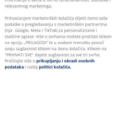
papirnog konopa i okvirom od masivnog hrasta i
hrastovog furnira. Drvo je lakirano za produljenu
trajnost.
BROJ ARTIKLA: 3690557
Upute za sastavljanje
Podaci o proizvodu
Komentari
(
27
)
O brendu