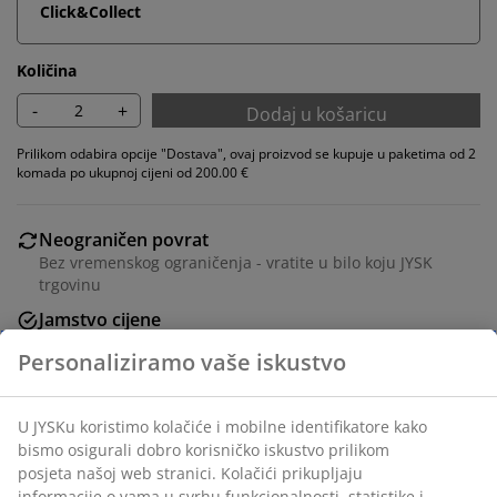
Click&Collect
Količina
-
+
Dodaj u košaricu
Prilikom odabira opcije "Dostava", ovaj proizvod se kupuje u paketima od 2
komada po ukupnoj cijeni od 200.00 €
Neograničen povrat
Bez vremenskog ograničenja - vratite u bilo koju JYSK
trgovinu
Jamstvo cijene
Jamstvo cijene unutar 30 dana za sve proizvode
Fleksibilne opcije dostave
Brza i jednostavna dostava po vašem izboru
Blagovaonska stolica sa sjedalom od pletenog