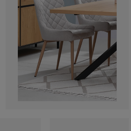
21.05263157894
5.26315789473
0%
2.63157894736