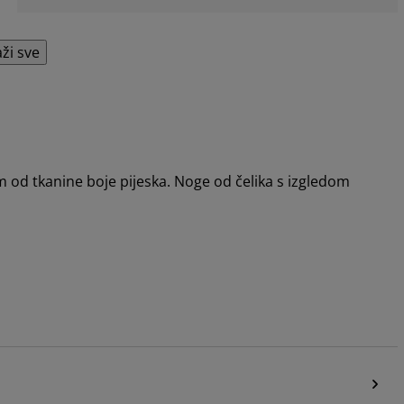
aži sve
 od tkanine boje pijeska. Noge od čelika s izgledom