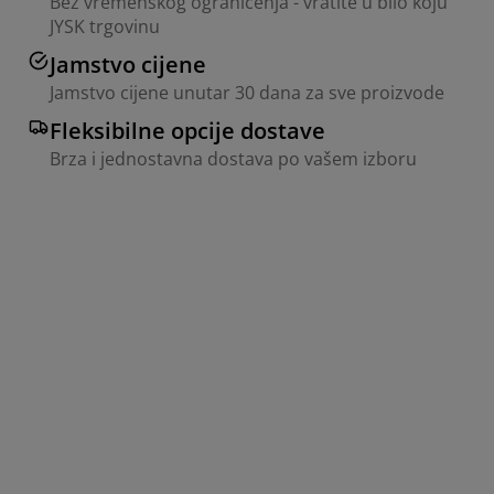
Bez vremenskog ograničenja - vratite u bilo koju
JYSK trgovinu
Jamstvo cijene
Jamstvo cijene unutar 30 dana za sve proizvode
Fleksibilne opcije dostave
Brza i jednostavna dostava po vašem izboru