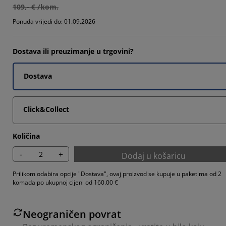
7366%
109,- € /kom.
6842%
Ponuda vrijedi do: 01.09.2026
Dostava ili preuzimanje u trgovini?
8421%
Dostava
Click&Collect
Količina
-
+
Dodaj u košaricu
Prilikom odabira opcije "Dostava", ovaj proizvod se kupuje u paketima od 2
komada po ukupnoj cijeni od 160.00 €
Neograničen povrat