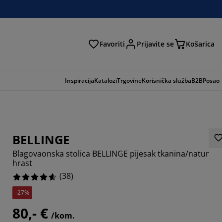
Favoriti
Prijavite se
Košarica
traga
Inspiracija
Katalozi
Trgovine
Korisnička služba
B2B
Posao
BELLINGE
Blagovaonska stolica BELLINGE pijesak tkanina/natur
hrast
(
38
)
-27%
4737%
80,- €
/kom.