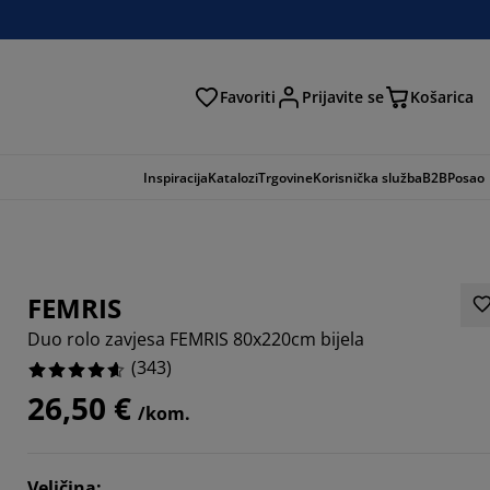
Favoriti
Prijavite se
Košarica
traga
Inspiracija
Katalozi
Trgovine
Korisnička služba
B2B
Posao
FEMRIS
Duo rolo zavjesa FEMRIS 80x220cm bijela
(
343
)
26,50 €
/kom.
764%
Veličina
: