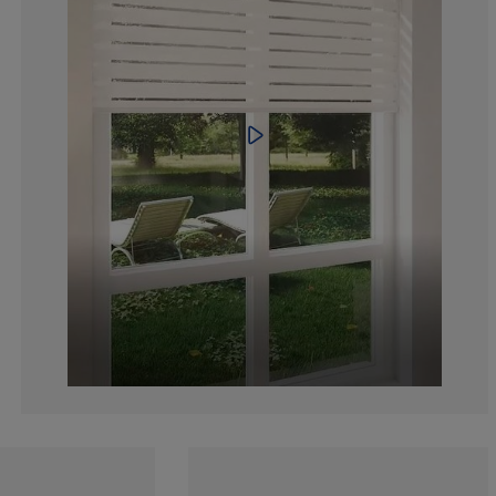
11.9533527696
2.623906705539
2.915451895043
4.081632653061