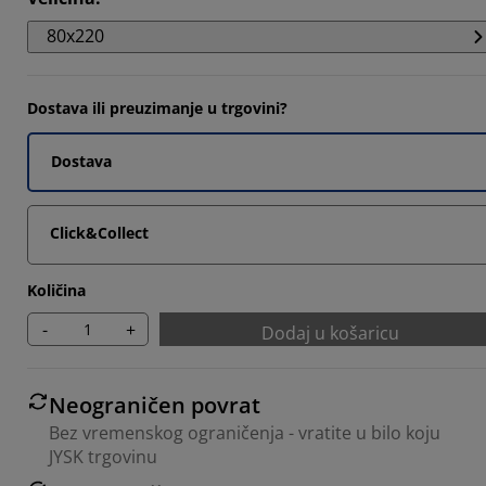
793%
80x220
359%
7316%
Dostava ili preuzimanje u trgovini?
225%
Dostava
Click&Collect
Količina
-
+
Dodaj u košaricu
Neograničen povrat
Bez vremenskog ograničenja - vratite u bilo koju
JYSK trgovinu