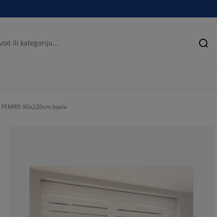
Pre
a FEMRIS 80x220cm bijela
78.4256559766