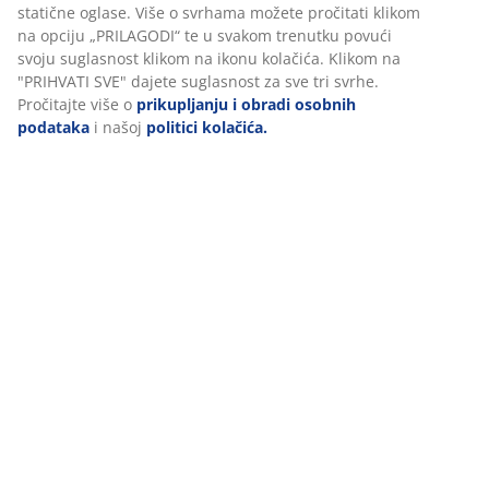
osigurali dobro korisničko iskustvo prilikom posjeta našoj web
Komentari
stranici. Kolačići prikupljaju informacije o vama u svrhu
(
343
)
funkcionalnosti, statistike i relevantnog marketinga.
Prihvaćanjem marketinških kolačića dijelit ćemo vaše podatke
o pregledavanju s marketinškim partnerima (npr. Google, Meta
Dostava
i TikTok) za personalizirane i statične oglase. Više o svrhama
možete pročitati klikom na opciju „PRILAGODI“ te u svakom
trenutku povući svoju suglasnost klikom na ikonu kolačića.
Klikom na "PRIHVATI SVE" dajete suglasnost za sve tri svrhe.
Pročitajte više o
prikupljanju i obradi osobnih podataka
i
našoj
politici kolačića.