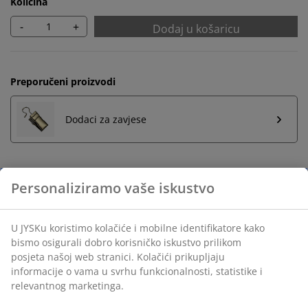
Količina
-
+
Dodaj u košaricu
Preporučeni proizvodi
Dodaci za zavjese
Neograničen povrat
Bez vremenskog ograničenja - vratite u bilo koju JYSK
trgovinu
Jamstvo cijene
Jamstvo cijene unutar 30 dana za sve proizvode
Fleksibilne opcije dostave
Brza i jednostavna dostava po vašem izboru