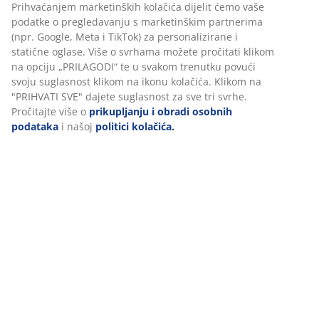
BROJ ARTIKLA: 5220900
Personaliziramo vaše iskustvo
Podaci o proizvodu
U JYSKu koristimo kolačiće i mobilne identifikatore kako bismo
osigurali dobro korisničko iskustvo prilikom posjeta našoj web
Komentari
stranici. Kolačići prikupljaju informacije o vama u svrhu
(
56
)
funkcionalnosti, statistike i relevantnog marketinga.
Prihvaćanjem marketinških kolačića dijelit ćemo vaše podatke o
pregledavanju s marketinškim partnerima (npr. Google, Meta i
Dostava
TikTok) za personalizirane i statične oglase. Više o svrhama mož
pročitati klikom na opciju „PRILAGODI“ te u svakom trenutku pov
svoju suglasnost klikom na ikonu kolačića. Klikom na "PRIHVATI 
dajete suglasnost za sve tri svrhe. Pročitajte više o
prikupljanju i
obradi osobnih podataka
i našoj
politici kolačića.