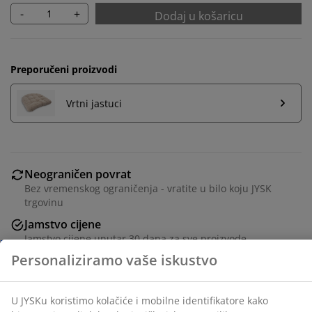
-
+
Dodaj u košaricu
Preporučeni proizvodi
Vrtni jastuci
Neograničen povrat
Bez vremenskog ograničenja - vratite u bilo koju JYSK
trgovinu
Personaliziramo vaše iskustvo
Jamstvo cijene
Jamstvo cijene unutar 30 dana za sve proizvode
Fleksibilne opcije dostave
U JYSKu koristimo kolačiće i mobilne identifikatore kako
Brza i jednostavna dostava po vašem izboru
bismo osigurali dobro korisničko iskustvo prilikom
posjeta našoj web stranici. Kolačići prikupljaju
informacije o vama u svrhu funkcionalnosti, statistike i