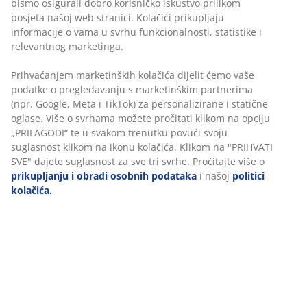
relevantnog marketinga.
Skoživa stolica od petana s okvirom od čelika
obloženog prahom. Petan pruža prirodan izgled pruća,
Prihvaćanjem marketinških kolačića dijelit ćemo vaše
podatke o pregledavanju s marketinškim partnerima
a istodobno je otporan na vremenske uvjete i ne
(npr. Google, Meta i TikTok) za personalizirane i
zahtijeva održavanje. Vrtna stolica se može složiti za
statične oglase. Više o svrhama možete pročitati klikom
kompaktno pohranjivanje.
na opciju „PRILAGODI“ te u svakom trenutku povući
svoju suglasnost klikom na ikonu kolačića. Klikom na
BROJ ARTIKLA: 3700433
"PRIHVATI SVE" dajete suglasnost za sve tri svrhe.
Pročitajte više o
prikupljanju i obradi osobnih
Upute za sastavljanje
podataka
i našoj
politici kolačića.
Podaci o proizvodu
Komentari
(
326
)