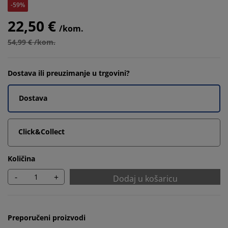
-59%
22,50 €
/kom.
54,99 € /kom.
Dostava ili preuzimanje u trgovini?
Dostava
Click&Collect
Količina
-
+
Dodaj u košaricu
Preporučeni proizvodi