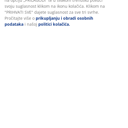
BROJ ARTIKLA: 6400133
Prihvaćanjem marketinških kolačića dijelit ćemo vaše podatke
o pregledavanju s marketinškim partnerima (npr. Google,
Meta i TikTok) za personalizirane i statične oglase. Više o
svrhama možete pročitati klikom na opciju „PRILAGODI“ te u
Podaci o proizvodu
svakom trenutku povući svoju suglasnost klikom na ikonu
kolačića. Klikom na "PRIHVATI SVE" dajete suglasnost za sve
tri svrhe. Pročitajte više o
prikupljanju i obradi osobnih
podataka
i našoj
politici kolačića.
Komentari
(
0
)
O brendu
Dostava