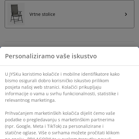
Vrtne stolice
Neograničen povrat
Bez vremenskog ograničenja - vratite u bilo koju JYSK
trgovinu
Jamstvo cijene
Jamstvo cijene unutar 30 dana za sve proizvode
Fleksibilne opcije dostave
Brza i jednostavna dostava po vašem izboru
Personaliziramo vaše iskustvo
U JYSKu koristimo kolačiće i mobilne identifikatore kako bismo
Luskuzan jastuk s dugotrajnom, grubo tkanom
osigurali dobro korisničko iskustvo prilikom posjeta našoj web
navlakom. Za podesive stolice. 50x119x8 cm
stranici. Kolačići prikupljaju informacije o vama u svrhu
funkcionalnosti, statistike i relevantnog marketinga.