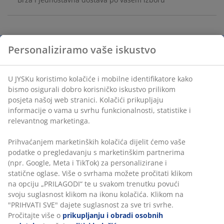
Bež fontana s jednostavnim, elegantnim dizajnom i
ugrađenim LED svjetlom. Fontana je izrađena od
Personaliziramo vaše iskustvo
poliresina, materijala nalik kamenu koji je izdržljiv i
otporan na vremenske uvjete. Koristite fontanu kao
ukras za svoju terasu ili vrt i uživajte u tihom zvuku
U JYSKu koristimo kolačiće i mobilne identifikatore kako
vode. Uključuje kabel od 2,4 m. Ø29xV21 cm
bismo osigurali dobro korisničko iskustvo prilikom
posjeta našoj web stranici. Kolačići prikupljaju
informacije o vama u svrhu funkcionalnosti, statistike i
BROJ ARTIKLA: 6426036
relevantnog marketinga.
Upute za sastavljanje
Prihvaćanjem marketinških kolačića dijelit ćemo vaše
podatke o pregledavanju s marketinškim partnerima
(npr. Google, Meta i TikTok) za personalizirane i statične
oglase. Više o svrhama možete pročitati klikom na opciju
Podaci o proizvodu
„PRILAGODI“ te u svakom trenutku povući svoju
suglasnost klikom na ikonu kolačića. Klikom na
"PRIHVATI SVE" dajete suglasnost za sve tri svrhe.