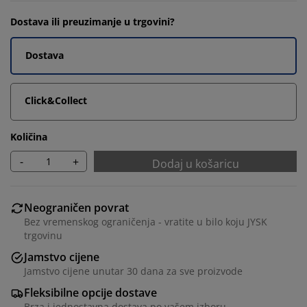
Dostava ili preuzimanje u trgovini?
Dostava
Click&Collect
Količina
-
+
Dodaj u košaricu
Neograničen povrat
Bez vremenskog ograničenja - vratite u bilo koju JYSK
trgovinu
Jamstvo cijene
Jamstvo cijene unutar 30 dana za sve proizvode
Fleksibilne opcije dostave
Brza i jednostavna dostava po vašem izboru