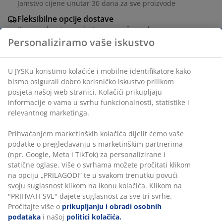
Jamstvo cijene unutar 30 dana za sve proizvode
Fleksibilne opcije dostave
Brza i jednostavna dostava po vašem izboru
Personaliziramo vaše iskustvo
Poliuretanska pjena i navlaka od poliesterskih vlakana.
U JYSKu koristimo kolačiće i mobilne identifikatore kako
Samonapuhujuća. Š60xD190xV5 cm
bismo osigurali dobro korisničko iskustvo prilikom
posjeta našoj web stranici. Kolačići prikupljaju
BROJ ARTIKLA: 4700025
informacije o vama u svrhu funkcionalnosti, statistike i
relevantnog marketinga.
Upute za sastavljanje
Prihvaćanjem marketinških kolačića dijelit ćemo vaše
podatke o pregledavanju s marketinškim partnerima
(npr. Google, Meta i TikTok) za personalizirane i
Podaci o proizvodu
statične oglase. Više o svrhama možete pročitati klikom
na opciju „PRILAGODI“ te u svakom trenutku povući
svoju suglasnost klikom na ikonu kolačića. Klikom na
"PRIHVATI SVE" dajete suglasnost za sve tri svrhe.
Komentari
Pročitajte više o
prikupljanju i obradi osobnih
(
8
)
podataka
i našoj
politici kolačića.