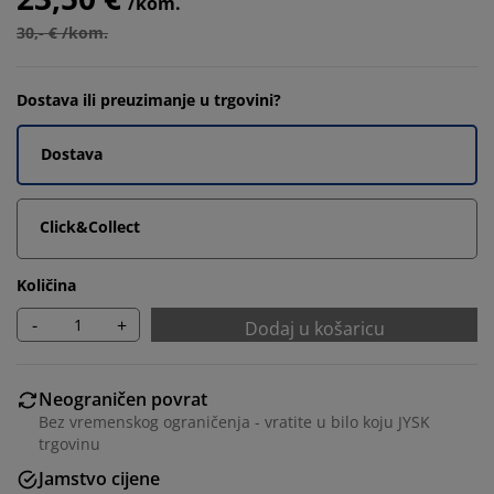
/kom.
30,- € /kom.
Dostava ili preuzimanje u trgovini?
Dostava
Click&Collect
Količina
-
+
Dodaj u košaricu
Neograničen povrat
Bez vremenskog ograničenja - vratite u bilo koju JYSK
trgovinu
Jamstvo cijene