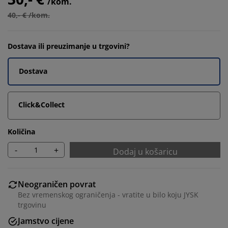
/kom.
40,- € /kom.
Dostava ili preuzimanje u trgovini?
Dostava
Click&Collect
Količina
-
+
Dodaj u košaricu
Neograničen povrat
Bez vremenskog ograničenja - vratite u bilo koju JYSK
trgovinu
Jamstvo cijene