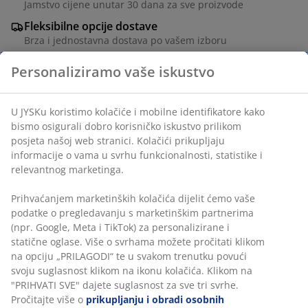
Jamstvo cijene unutar 30 dana za sve proizvode
Fleksibilne opcije dostave
Brza i jednostavna dostava po vašem izboru
Prostirka od poliuretanske pjene i navlakom od
poliesterskih vlakana. Samonapuhujuća.
Š60xD190xV7,5 cm
Personaliziramo vaše iskustvo
BROJ ARTIKLA: 4700036
Upute za sastavljanje
U JYSKu koristimo kolačiće i mobilne identifikatore kako bismo
Upute za sastavljanje
osigurali dobro korisničko iskustvo prilikom posjeta našoj web
stranici. Kolačići prikupljaju informacije o vama u svrhu
funkcionalnosti, statistike i relevantnog marketinga.
Podaci o proizvodu
Prihvaćanjem marketinških kolačića dijelit ćemo vaše podatke
o pregledavanju s marketinškim partnerima (npr. Google,
Meta i TikTok) za personalizirane i statične oglase. Više o