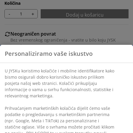
Količina
-
+
Dodaj u košaricu
Neograničen povrat
Bez vremenskog ograničenja - vratite u bilo koju JYSK
trgovinu
Jamstvo cijene
Jamstvo cijene unutar 30 dana za sve proizvode
Fleksibilne opcije dostave
Brza i jednostavna dostava po vašem izboru
Navlaka od 100% poliesterskih vlakana (50%
recikliranih). Velur. 220x240 cm
BROJ ARTIKLA: 4614842