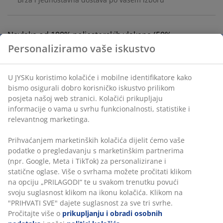
Navlaka od 100% poliesterskih vlakana (50%
recikliranih). 220x240 cm
BROJ ARTIKLA: 4614521
Personaliziramo vaše iskustvo
Podaci o proizvodu
U JYSKu koristimo kolačiće i mobilne identifikatore kako
bismo osigurali dobro korisničko iskustvo prilikom posjeta
našoj web stranici. Kolačići prikupljaju informacije o vama
u svrhu funkcionalnosti, statistike i relevantnog
Komentari
marketinga.
(
229
)
Prihvaćanjem marketinških kolačića dijelit ćemo vaše
podatke o pregledavanju s marketinškim partnerima (npr.
Google, Meta i TikTok) za personalizirane i statične oglase.
Dostava
Više o svrhama možete pročitati klikom na opciju
„PRILAGODI“ te u svakom trenutku povući svoju suglasnost