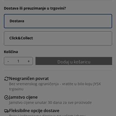
Dostava ili preuzimanje u trgovini?
Dostava
Click&Collect
Količina
-
+
Dodaj u košaricu
Neograničen povrat
Bez vremenskog ograničenja - vratite u bilo koju JYSK
trgovinu
Jamstvo cijene
Jamstvo cijene unutar 30 dana za sve proizvode
Fleksibilne opcije dostave
Brza i jednostavna dostava po vašem izboru