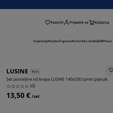
Favoriti
Prijavite se
Košarica
traga
Inspiracija
Katalozi
Trgovine
Korisnička služba
B2B
Posao
LUSINE
Basic
Set posteljine od krepa LUSINE 140x200 tamni pijesak
(
0
)
13,50 €
/set