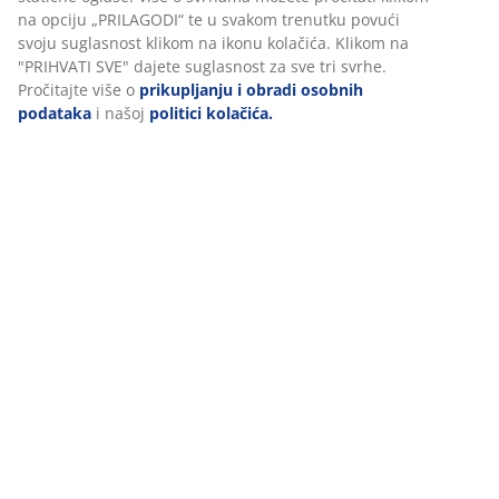
(
0
)
Prihvaćanjem marketinških kolačića dijelit ćemo vaše
podatke o pregledavanju s marketinškim partnerima (npr.
Google, Meta i TikTok) za personalizirane i statične oglase.
Više o svrhama možete pročitati klikom na opciju
Dostava
„PRILAGODI“ te u svakom trenutku povući svoju suglasnost
klikom na ikonu kolačića. Klikom na "PRIHVATI SVE" dajete
suglasnost za sve tri svrhe. Pročitajte više o
prikupljanju i
obradi osobnih podataka
i našoj
politici kolačića.