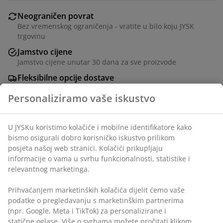
Neograničen povrat
Bez vremenskog ograničenja - vratite u bilo koju JYSK
trgovinu
Jamstvo cijene
Jamstvo cijene unutar 30 dana za sve proizvode
Fleksibilne opcije dostave
Brza i jednostavna dostava po vašem izboru
BROJ ARTIKLA: 1819680
Personaliziramo vaše iskustvo
U JYSKu koristimo kolačiće i mobilne identifikatore kako
Podaci o proizvodu
bismo osigurali dobro korisničko iskustvo prilikom posjeta
našoj web stranici. Kolačići prikupljaju informacije o vama
u svrhu funkcionalnosti, statistike i relevantnog
marketinga.
Komentari