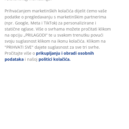
100% pamučni saten. Lako se glača. 240x260 cm
BROJ ARTIKLA: 1449058
Podaci o proizvodu
Komentari
(
27
)
O brendu
Dostava