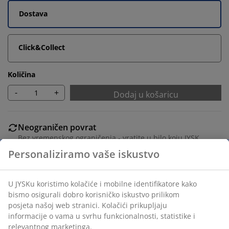
Dostava
Click&Collect
Količina
-
+
Dodaj u košaricu
Neograničen povrat
Bez vremenskog ograničenja - vratite u bilo koju JYSK
trgovinu
Jamstvo cijene
Jamstvo cijene unutar 30 dana za sve proizvode
Fleksibilne opcije dostave
Brza i jednostavna dostava po vašem izboru