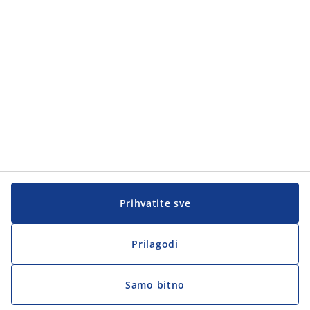
Korisnička služba
Korisnička služba
JYSK
JYSK
Sjedište
Zapratite JYSK