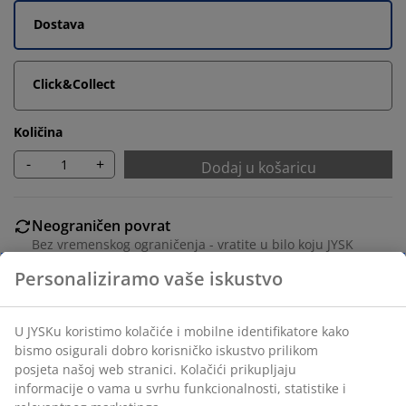
Dostava
Click&Collect
Količina
-
+
Dodaj u košaricu
Neograničen povrat
Bez vremenskog ograničenja - vratite u bilo koju JYSK
trgovinu
Jamstvo cijene
Jamstvo cijene unutar 30 dana za sve proizvode
Fleksibilne opcije dostave
Brza i jednostavna dostava po vašem izboru