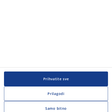
Kategorije proizvoda
Korisnička služba
Korisnička služba
JYSK
JYSK
Sjedište
Zapratite JYSK