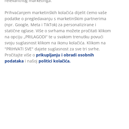
100% mekan pamučni saten vrhunske kvalitete. Lako se
glača. 240x260 cm
BROJ ARTIKLA: 1449042
Podaci o proizvodu
Komentari
(
24
)
O brendu