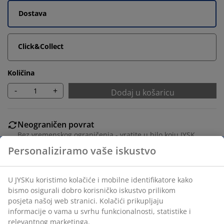
Dostava
Click&Collect
Količina
-
+
Dodaj u košaricu
Neograničen povrat
Bez vremenskog ograničenja - vratite u bilo koju JYSK
trgovinu
Jamstvo cijene
Jamstvo cijene unutar 30 dana za sve proizvode
Fleksibilne opcije dostave
Brza i jednostavna dostava po vašem izboru