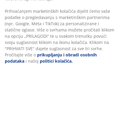
100% pamučni saten. Lako se glača. 150x250 cm
BROJ ARTIKLA: 1448701
Podaci o proizvodu
Personaliziramo vaše iskustvo
Komentari
(
95
)
U JYSKu koristimo kolačiće i mobilne identifikatore kako bismo
osigurali dobro korisničko iskustvo prilikom posjeta našoj web
stranici. Kolačići prikupljaju informacije o vama u svrhu
funkcionalnosti, statistike i relevantnog marketinga.
O brendu
Prihvaćanjem marketinških kolačića dijelit ćemo vaše podatke o
pregledavanju s marketinškim partnerima (npr. Google, Meta i T
za personalizirane i statične oglase. Više o svrhama možete proči
Dostava
klikom na opciju „PRILAGODI“ te u svakom trenutku povući svoju