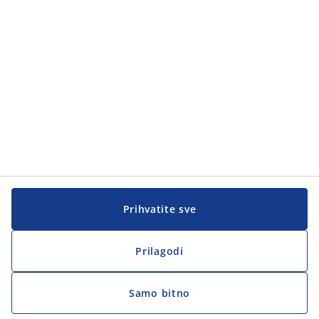
Korisnička služba
Korisnička služba
JYSK
JYSK
Sjedište
Zapratite JYSK