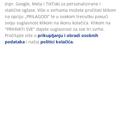
Podaci o proizvodu
Personaliziramo vaše iskustvo
U JYSKu koristimo kolačiće i mobilne identifikatore kako bismo
Komentari
osigurali dobro korisničko iskustvo prilikom posjeta našoj web
(
155
)
stranici. Kolačići prikupljaju informacije o vama u svrhu
funkcionalnosti, statistike i relevantnog marketinga.
Prihvaćanjem marketinških kolačića dijelit ćemo vaše podatke o
Dostava
pregledavanju s marketinškim partnerima (npr. Google, Meta i
TikTok) za personalizirane i statične oglase. Više o svrhama
možete pročitati klikom na opciju „PRILAGODI“ te u svakom
trenutku povući svoju suglasnost klikom na ikonu kolačića. Klik
na "PRIHVATI SVE" dajete suglasnost za sve tri svrhe. Pročitajte
više o
prikupljanju i obradi osobnih podataka
i našoj
politici
kolačića.