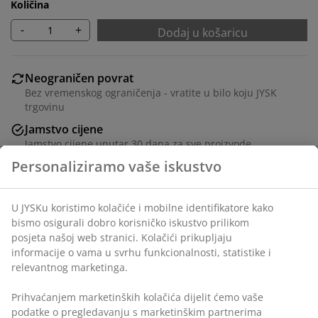
Količina
-
+
Dodaj u košaricu
Neograničen povrat
Bez vremenskog ograničenja - vratite u bilo koju JYSK
trgovinu
Jamstvo cijene
Jamstvo cijene unutar 30 dana za sve proizvode
Fleksibilne opcije dostave
Brza i jednostavna dostava po vašem izboru
100% kvalitetni pamuk. 220x250 cm
BROJ ARTIKLA: 1439101