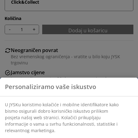
Click&Collect
Količina
-
+
Dodaj u košaricu
Neograničen povrat
Bez vremenskog ograničenja - vratite u bilo koju JYSK
trgovinu
Jamstvo cijene
Jamstvo cijene unutar 30 dana za sve proizvode
Fleksibilne opcije dostave
Brza i jednostavna dostava po vašem izboru
65% pamuk/35% lyocell. Plahta s elastičnom gumicom
za madrace. S elastičnim rubovima. 140x200x35 cm