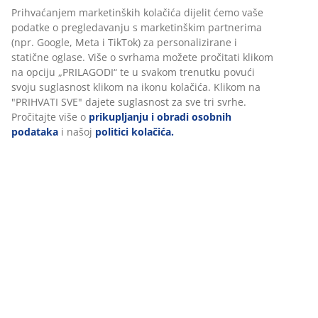
BROJ ARTIKLA: 1634744
Podaci o proizvodu
Komentari
(
15
)
Personaliziramo vaše iskustvo
U JYSKu koristimo kolačiće i mobilne identifikatore kako bismo os
O brendu
dobro korisničko iskustvo prilikom posjeta našoj web stranici. Ko
prikupljaju informacije o vama u svrhu funkcionalnosti, statistike
relevantnog marketinga.
Dostava
Prihvaćanjem marketinških kolačića dijelit ćemo vaše podatke o
pregledavanju s marketinškim partnerima (npr. Google, Meta i T
za personalizirane i statične oglase. Više o svrhama možete proči
klikom na opciju „PRILAGODI“ te u svakom trenutku povući svoju