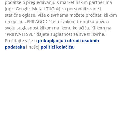
Brza i jednostavna dostava po vašem izboru
Ukrasni furnir i medijapan. Za sve vrste madraca
160x200 cm. Bez podnice i madraca. Š170xD210xV91
cm
BROJ ARTIKLA: 3620324
Upute za sastavljanje
Podaci o proizvodu
Komentari
(
128
)