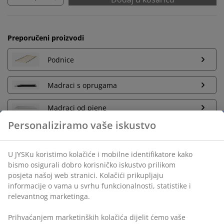
Preporučeni proizvodi
Podnice
Madraci s oprugama
Madraci od pjene
Neograničen povrat
Bez vremenskog ograničenja - vratite u bilo koju JYSK
trgovinu
Jamstvo cijene
Jamstvo cijene unutar 30 dana za sve proizvode
Fleksibilne opcije dostave