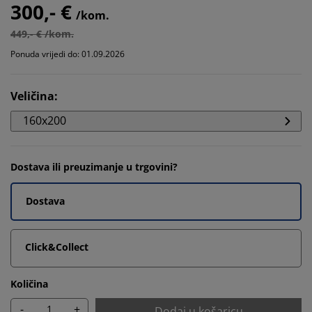
300,- €
/kom.
449,- € /kom.
Ponuda vrijedi do: 01.09.2026
Veličina
:
160x200
Dostava ili preuzimanje u trgovini?
Dostava
Click&Collect
Količina
-
+
Dodaj u košaricu