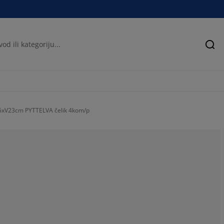
Pre
5xV23cm PYTTELVA čelik 4kom/p
45.7831325301