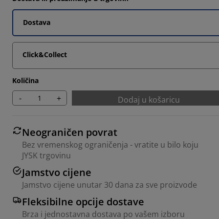
747%
0602%
Dostava
5903%
Click&Collect
5545%
Količina
-
+
Dodaj u košaricu
Neograničen povrat
Bez vremenskog ograničenja - vratite u bilo koju
JYSK trgovinu
Jamstvo cijene
Jamstvo cijene unutar 30 dana za sve proizvode
Fleksibilne opcije dostave
Brza i jednostavna dostava po vašem izboru