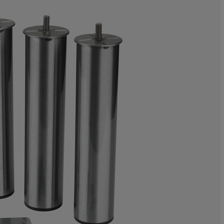
9.63855421686
7.22891566265
10.84337349397
26.50602409638