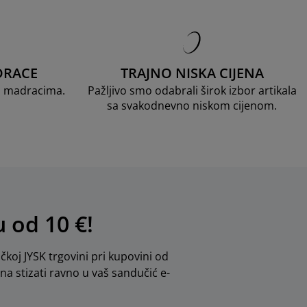
DRACE
TRAJNO NISKA CIJENA
D madracima.
Pažljivo smo odabrali širok izbor artikala
sa svakodnevno niskom cijenom.
u od 10 €!
ičkoj JYSK trgovini pri kupovini od
dna stizati ravno u vaš sandučić e-