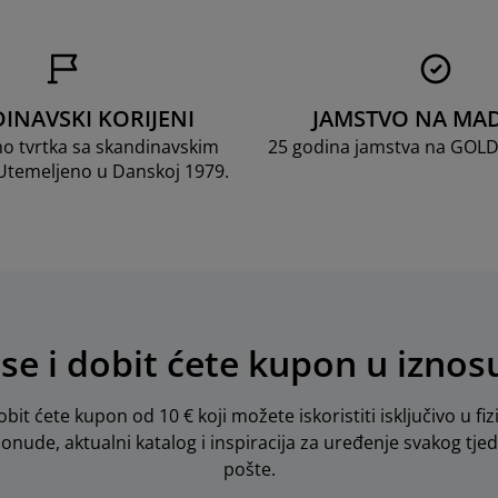
INAVSKI KORIJENI
JAMSTVO NA MA
mo tvrtka sa skandinavskim
25 godina jamstva na GOL
 Utemeljeno u Danskoj 1979.
 se i dobit ćete kupon u iznos
obit ćete kupon od 10 € koji možete iskoristiti isključivo u fiz
 ponude, aktualni katalog i inspiracija za uređenje svakog tje
pošte.