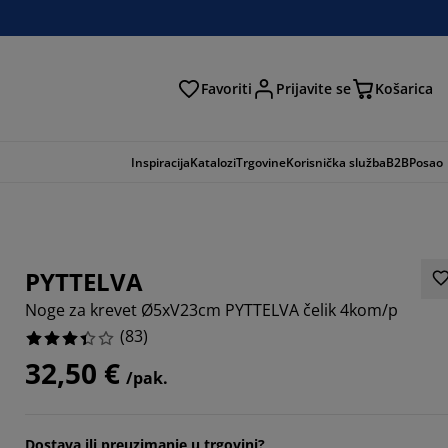
Favoriti
Prijavite se
Košarica
traga
Inspiracija
Katalozi
Trgovine
Korisnička služba
B2B
Posao
PYTTELVA
Noge za krevet Ø5xV23cm PYTTELVA čelik 4kom/p
(
83
)
32,50 €
/pak.
2048%
Dostava ili preuzimanje u trgovini?