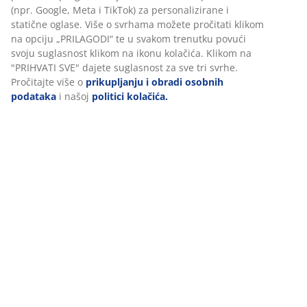
Podaci o proizvodu
(npr. Google, Meta i TikTok) za personalizirane i
statične oglase. Više o svrhama možete pročitati klikom
na opciju „PRILAGODI“ te u svakom trenutku povući
svoju suglasnost klikom na ikonu kolačića. Klikom na
Komentari
"PRIHVATI SVE" dajete suglasnost za sve tri svrhe.
(
87
)
Pročitajte više o
prikupljanju i obradi osobnih
podataka
i našoj
politici kolačića.
Dostava