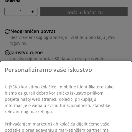
Količina
-
+
Dodaj u košaricu
Neograničen povrat
Bez vremenskog ograničenja - vratite u bilo koju JYSK
trgovinu
Jamstvo cijene
Jamstvo cijene unutar 30 dana za sve proizvode
Fleksibilne opcije dostave
Personaliziramo vaše iskustvo
Brza i jednostavna dostava po vašem izboru
U JYSKu koristimo kolačiće i mobilne identifikatore kako
bismo osigurali dobro korisničko iskustvo prilikom
BROJ ARTIKLA: 3640400
posjeta našoj web stranici. Kolačići prikupljaju
informacije o vama u svrhu funkcionalnosti, statistike i
Upute za sastavljanje
relevantnog marketinga.
Prihvaćanjem marketinških kolačića dijelit ćemo vaše
podatke o pregledavanju s marketinškim partnerima