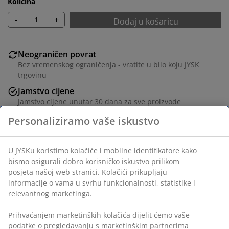
Količina
-
+
Dodaj u košaricu
Neograničen povrat
Bez vremenskog ograničenja - vratite u bilo koju JYSK
trgovinu
Jamstvo cijene
Jamstvo cijene unutar 30 dana za sve proizvode
Fleksibilne opcije dostave
Personaliziramo vaše iskustvo
Brza i jednostavna dostava po vašem izboru
U JYSKu koristimo kolačiće i mobilne identifikatore kako
bismo osigurali dobro korisničko iskustvo prilikom
BROJ ARTIKLA: 3659498
posjeta našoj web stranici. Kolačići prikupljaju
informacije o vama u svrhu funkcionalnosti, statistike i
Upute za sastavljanje
relevantnog marketinga.
Prihvaćanjem marketinških kolačića dijelit ćemo vaše
podatke o pregledavanju s marketinškim partnerima