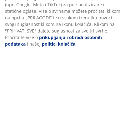
Podaci o proizvodu
(npr. Google, Meta i TikTok) za personalizirane i
statične oglase. Više o svrhama možete pročitati klikom
na opciju „PRILAGODI“ te u svakom trenutku povući
svoju suglasnost klikom na ikonu kolačića. Klikom na
Komentari
"PRIHVATI SVE" dajete suglasnost za sve tri svrhe.
(
95
)
Pročitajte više o
prikupljanju i obradi osobnih
podataka
i našoj
politici kolačića.
Dostava