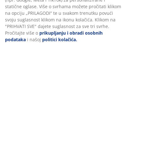
statične oglase. Više o svrhama možete pročitati klikom
na opciju „PRILAGODI“ te u svakom trenutku povući
svoju suglasnost klikom na ikonu kolačića. Klikom na
"PRIHVATI SVE" dajete suglasnost za sve tri svrhe.
Pročitajte više o
prikupljanju i obradi osobnih
Prijavite se i dobit ćete kupon u iznosu od
podataka
i našoj
politici kolačića.
10 €!
Prijavite se na naš newsletter i dobit ćete kupon od 10
€ koji možete iskoristiti isključivo u fizičkoj JYSK trgovini
pri kupovini od 75 € ili više. Također će najbolje
ponude, aktualni katalog i inspiracija za uređenje
svakog tjedna stizati ravno u vaš sandučić e-pošte.
Sva su polja označena zvjezdicom (*) obavezna
Ime*
E-adresa*