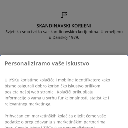
jega namještaja
rtna rasvjeta
lahte
viri kreveta
asvjeta
prema za kampiranje
rmari
kviri kreveta s pohranom
ućanstvo
SKANDINAVSKI KORIJENI
amještaj za spavaću sobu
odnice
ječja soba
Svjetska smo tvrtka sa skandinavskim korijenima. Utemeljeno
u Danskoj 1979.
ječji madraci
odaci za rublje
ečji kreveti
Personaliziramo vaše iskustvo
JAMSTVO NA MADRACE
25 godina jamstva na GOLD madracima.
U JYSKu koristimo kolačiće i mobilne identifikatore kako
bismo osigurali dobro korisničko iskustvo prilikom
posjeta našoj web stranici. Kolačići prikupljaju
informacije o vama u svrhu funkcionalnosti, statistike i
relevantnog marketinga.
TRAJNO NISKA CIJENA
Pažljivo smo odabrali širok izbor artikala sa svakodnevno
Prihvaćanjem marketinških kolačića dijelit ćemo vaše
niskom cijenom.
podatke o pregledavanju s marketinškim partnerima
(npr. Google, Meta i TikTok) za personalizirane i