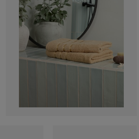
13.06532663316
6.030150753768
6.030150753768
5.025125628140