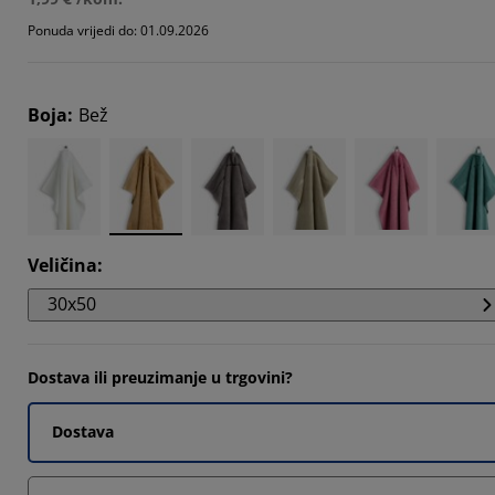
583%
Ponuda vrijedi do: 01.09.2026
844%
844%
Boja
:
Bež
704%
Veličina
:
30x50
Dostava ili preuzimanje u trgovini?
Dostava