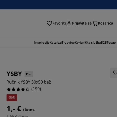
Favoriti
Prijavite se
Košarica
traga
Inspiracija
Katalozi
Trgovine
Korisnička služba
B2B
Posao
YSBY
Plus
Ručnik YSBY 30x50 bež
(
199
)
-50%
1,- €
577%
/kom.
1,99 € /kom.