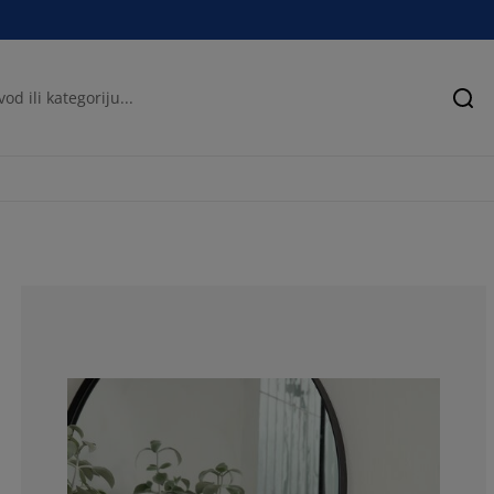
Pre
69.84924623115