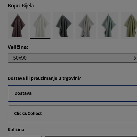
5313%
Boja
:
Bijela
4505%
9009%
7026%
Veličina
:
50x90
Dostava ili preuzimanje u trgovini?
Dostava
Click&Collect
Količina