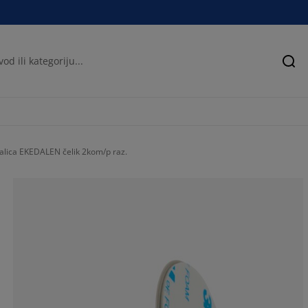
Pre
alica EKEDALEN čelik 2kom/p raz.
100%