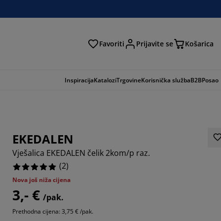
Favoriti
Prijavite se
Košarica
traga
Inspiracija
Katalozi
Trgovine
Korisnička služba
B2B
Posao
EKEDALEN
Vješalica EKEDALEN čelik 2kom/p raz.
(
2
)
Nova još niža cijena
3,- €
/pak.
Prethodna cijena: 3,75 € /pak.