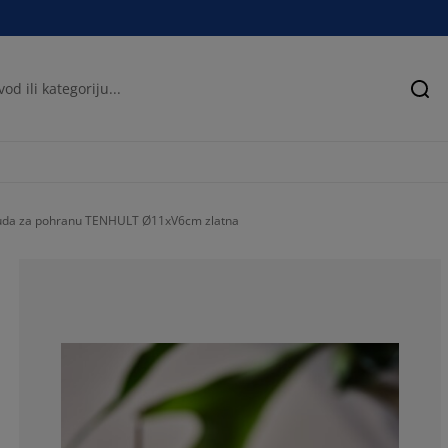
Pre
uda za pohranu TENHULT Ø11xV6cm zlatna
100%