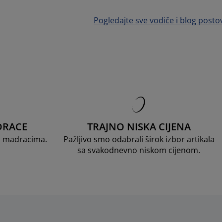
Pogledajte sve vodiče i blog posto
DRACE
TRAJNO NISKA CIJENA
D madracima.
Pažljivo smo odabrali širok izbor artikala
sa svakodnevno niskom cijenom.