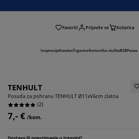
Favoriti
Prijavite se
Košarica
traga
Inspiracija
Katalozi
Trgovine
Korisnička služba
B2B
Posao
TENHULT
Posuda za pohranu TENHULT Ø11xV6cm zlatna
(
2
)
7,- €
/kom.
Dostava ili preuzimanje u trgovini?