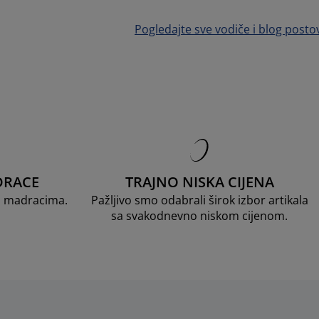
Pogledajte sve vodiče i blog posto
DRACE
TRAJNO NISKA CIJENA
D madracima.
Pažljivo smo odabrali širok izbor artikala
sa svakodnevno niskom cijenom.