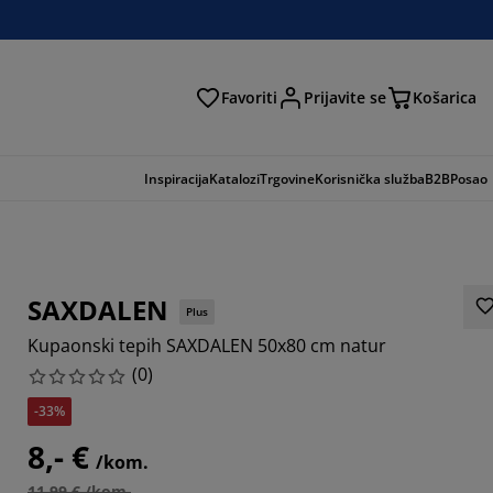
Favoriti
Prijavite se
Košarica
traga
Inspiracija
Katalozi
Trgovine
Korisnička služba
B2B
Posao
SAXDALEN
Plus
Kupaonski tepih SAXDALEN 50x80 cm natur
(
0
)
-33%
8,- €
/kom.
11,99 € /kom.