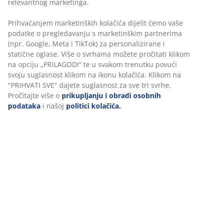
Jamstvo cijene
Jamstvo cijene unutar 30 dana za sve proizvode
Fleksibilne opcije dostave
Brza i jednostavna dostava po vašem izboru
BROJ ARTIKLA: 2526701
Podaci o proizvodu
Komentari
(
3
)
O brendu