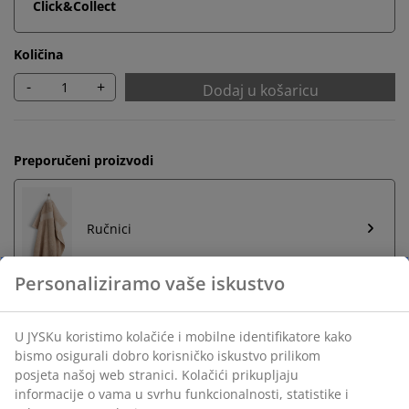
Click&Collect
Količina
-
+
Dodaj u košaricu
Preporučeni proizvodi
Ručnici
Neograničen povrat
Bez vremenskog ograničenja - vratite u bilo koju JYSK
trgovinu