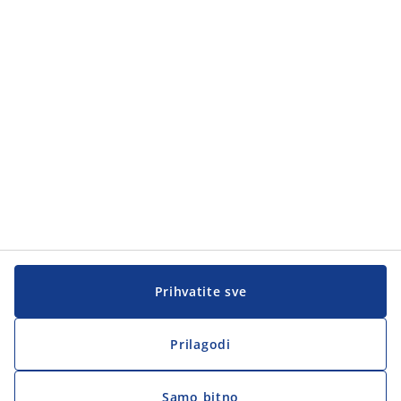
Kategorije proizvoda
Kategorije proizvoda
Korisnička služba
Korisnička služba
JYSK
JYSK
Sjedište
Zapratite JYSK