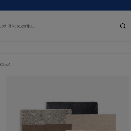
Pre
80 bež
100%