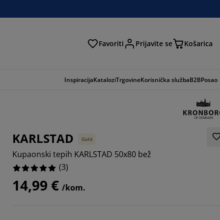
Favoriti
Prijavite se
Košarica
traga
Inspiracija
Katalozi
Trgovine
Korisnička služba
B2B
Posao
KARLSTAD
Gold
Kupaonski tepih KARLSTAD 50x80 bež
(
3
)
14,99 €
/kom.