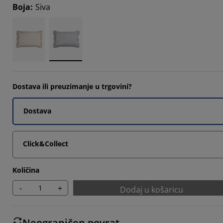
Boja
:
Siva
Dostava ili preuzimanje u trgovini?
Dostava
Click&Collect
Količina
-
+
Dodaj u košaricu
Neograničen povrat