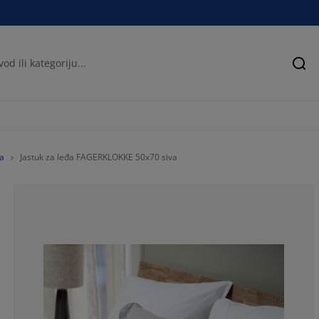
Pre
đa
Jastuk za leđa FAGERKLOKKE 50x70 siva
100%