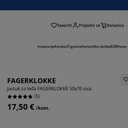
Favoriti
Prijavite se
Košarica
traga
Inspiracija
Katalozi
Trgovine
Korisnička služba
B2B
Posao
FAGERKLOKKE
Jastuk za leđa FAGERKLOKKE 50x70 siva
(
5
)
17,50 €
/kom.