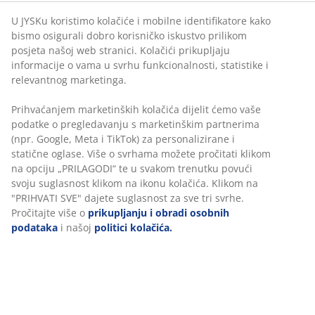
U JYSKu koristimo kolačiće i mobilne identifikatore kako
bismo osigurali dobro korisničko iskustvo prilikom
posjeta našoj web stranici. Kolačići prikupljaju
BROJ ARTIKLA: 6898152
informacije o vama u svrhu funkcionalnosti, statistike i
relevantnog marketinga.
Prihvaćanjem marketinških kolačića dijelit ćemo vaše
Podaci o proizvodu
podatke o pregledavanju s marketinškim partnerima
(npr. Google, Meta i TikTok) za personalizirane i
statične oglase. Više o svrhama možete pročitati klikom
na opciju „PRILAGODI“ te u svakom trenutku povući
Komentari
svoju suglasnost klikom na ikonu kolačića. Klikom na
(
0
)
"PRIHVATI SVE" dajete suglasnost za sve tri svrhe.
Pročitajte više o
prikupljanju i obradi osobnih
podataka
i našoj
politici kolačića.
Dostava