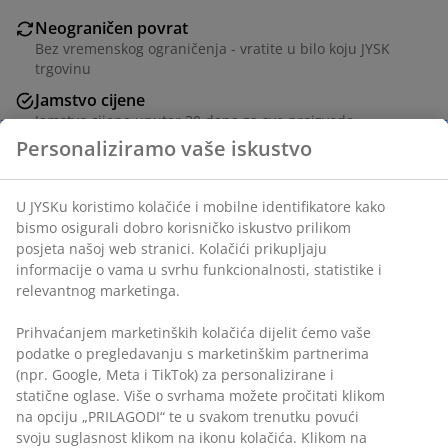
Neograničen povrat
Bez vremenskog ograničenja - vratite u bilo koju JYSK
trgovinu
Jamstvo cijene
Jamstvo cijene unutar 30 dana za sve proizvode
Fleksibilne opcije dostave
Brza i jednostavna dostava po vašem izboru
100% poliesterska vlakna. 33x42 cm
BROJ ARTIKLA: 1766041
Personaliziramo vaše iskustvo
Podaci o proizvodu
U JYSKu koristimo kolačiće i mobilne identifikatore kako bismo