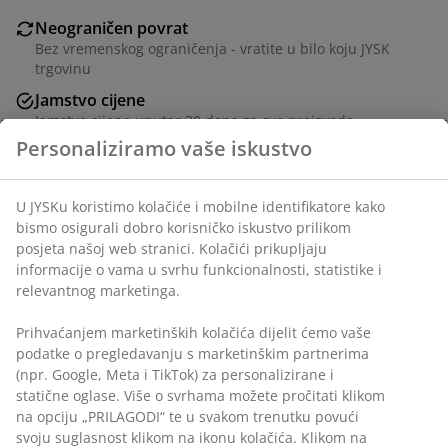
Neograničen povrat
Bez vremenskog ograničenja - vratite u bilo koju JYSK
trgovinu
Jamstvo cijene
Jamstvo cijene unutar 30 dana za sve proizvode
Fleksibilne opcije dostave
Brza i jednostavna dostava po vašem izboru
Poliuretan/poliesterska vlakna. 33x42 cm
BROJ ARTIKLA: 1765457
Podaci o proizvodu